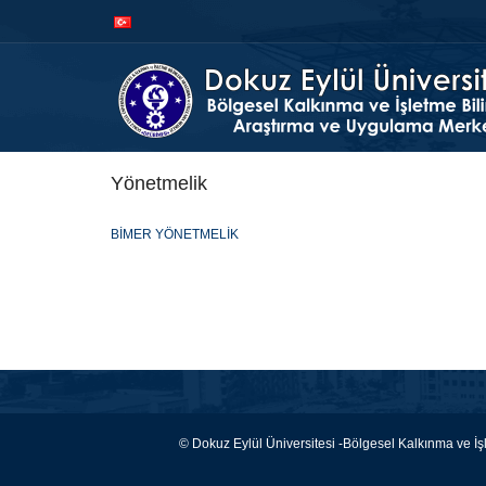
İçeriğe
Navigasyona
atla
atla
Yönetmelik
BİMER YÖNETMELİK
© Dokuz Eylül Üniversitesi -Bölgesel Kalkınma ve İ