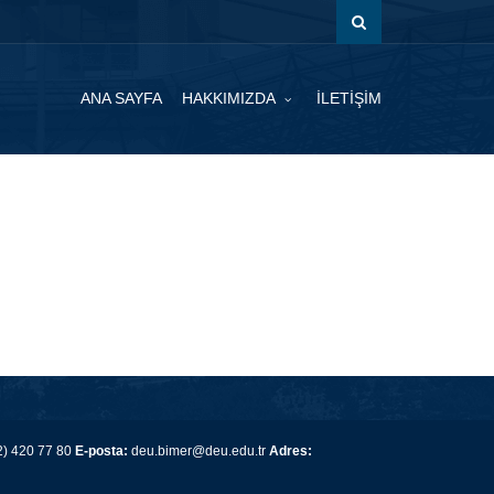
ANA SAYFA
HAKKIMIZDA
İLETİŞİM
) 420 77 80
E-posta:
deu.bimer@deu.edu.tr
Adres: